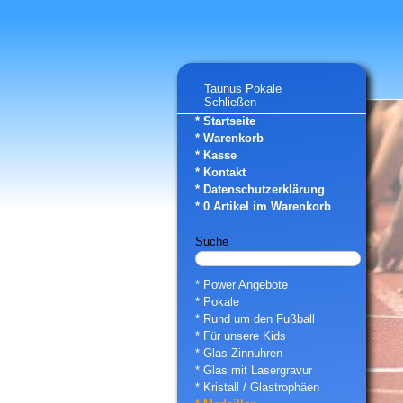
Taunus Pokale
Schließen
* Startseite
* Warenkorb
* Kasse
* Kontakt
* Datenschutzerklärung
*
0
Artikel im Warenkorb
Suche
* Power Angebote
* Pokale
* Rund um den Fußball
* Für unsere Kids
* Glas-Zinnuhren
* Glas mit Lasergravur
* Kristall / Glastrophäen