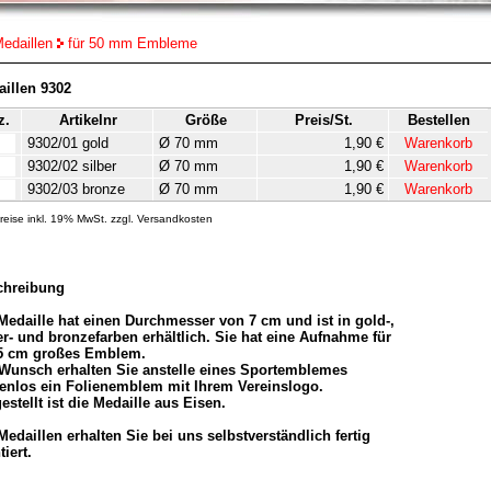
edaillen
für 50 mm Embleme
illen 9302
z.
Artikelnr
Größe
Preis/St.
Bestellen
9302/01 gold
Ø 70 mm
1,90 €
Warenkorb
9302/02 silber
Ø 70 mm
1,90 €
Warenkorb
9302/03 bronze
Ø 70 mm
1,90 €
Warenkorb
Preise inkl. 19% MwSt. zzgl. Versandkosten
chreibung
Medaille hat einen Durchmesser von 7 cm und ist in gold-,
er- und bronzefarben erhältlich. Sie hat eine Aufnahme für
 5 cm großes Emblem.
Wunsch erhalten Sie anstelle eines Sportemblemes
enlos ein Folienemblem mit Ihrem Vereinslogo.
estellt ist die Medaille aus Eisen.
Medaillen erhalten Sie bei uns selbstverständlich fertig
iert.