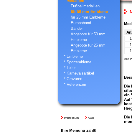
* Medaillen
Fußballmedaillen
für 50 mm Embleme
M
für 25 mm Embleme
Europaband
Meda
Bänder
An
Angebote für 50 mm
Embleme
Angebote für 25 mm
Embleme
* Embleme
Alle 
* Sportembleme
* Teller
* Karnevalsartikel
Bes
* Gravuren
* Referenzen
Die 
silb
ein
Auf 
kost
Herg
Die 
Impressum
AGB
mont
Ihre Meinung zählt!