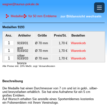
wagner@taunus-pokale.de
Medaillen
für 50 mm Embleme
zur Bildansicht wechseln
Medaillen 9193
Anz.
Artikelnr
Größe
Preis/St.
Bestellen
9193/01
Ø 70 mm
1,70 €
Warenkorb
gold
9193/02
Ø 70 mm
1,70 €
Warenkorb
silber
9193/03
Ø 70 mm
1,70 €
Warenkorb
bronze
Alle Preise inkl. 19% MwSt. zzgl. Versandkosten
Beschreibung
Die Medaille hat einen Durchmesser von 7 cm und ist in gold-, silber-
und bronzefarben erhältlich. Sie hat eine Aufnahme für ein 5 cm
großes Emblem.
Auf Wunsch erhalten Sie anstelle eines Sportemblemes kostenlos
ein Folienemblem mit Ihrem Vereinslogo.