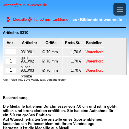
wagner@taunus-pokale.de
Medaillen
für 50 mm Embleme
zur Bildansicht wechseln
Artikelnr. 9310
Anz.
Artikelnr
Größe
Preis/St.
Bestellen
9310/01
Ø 70 mm
1,70 €
Warenkorb
gold
9310/02
Ø 70 mm
1,70 €
Warenkorb
silber
9310/03
Ø 70 mm
1,70 €
Warenkorb
bronze
Alle Preise inkl. 19% MwSt. zzgl. Versandkosten
Beschreibung
Die Medaille hat einen Durchmesser von 7,0 cm und ist in gold-,
silber- und bronzefarben erhältlich. Sie hat eine Aufnahme für
ein 5,0 cm großes Emblem.
Auf Wunsch erhalten Sie anstelle eines Sportemblemes
kostenlos ein Folienemblem mit Ihrem Vereinslogo.
Hergestellt ist die Medaille aus Metall