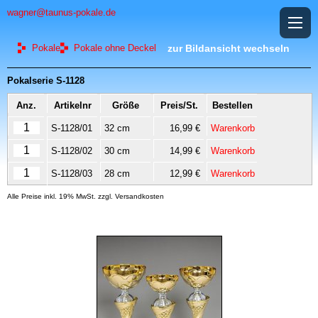
wagner@taunus-pokale.de
Pokale
Pokale ohne Deckel
zur Bildansicht wechseln
Pokalserie S-1128
Anz.
Artikelnr
Größe
Preis/St.
Bestellen
S-1128/01
32 cm
16,99 €
Warenkorb
S-1128/02
30 cm
14,99 €
Warenkorb
S-1128/03
28 cm
12,99 €
Warenkorb
Alle Preise inkl. 19% MwSt. zzgl. Versandkosten