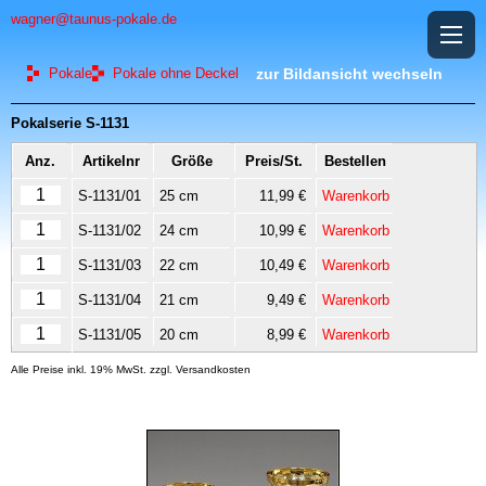
wagner@taunus-pokale.de
Pokale
Pokale ohne Deckel
zur Bildansicht wechseln
Pokalserie S-1131
Anz.
Artikelnr
Größe
Preis/St.
Bestellen
S-1131/01
25 cm
11,99 €
Warenkorb
S-1131/02
24 cm
10,99 €
Warenkorb
S-1131/03
22 cm
10,49 €
Warenkorb
S-1131/04
21 cm
9,49 €
Warenkorb
S-1131/05
20 cm
8,99 €
Warenkorb
Alle Preise inkl. 19% MwSt. zzgl. Versandkosten