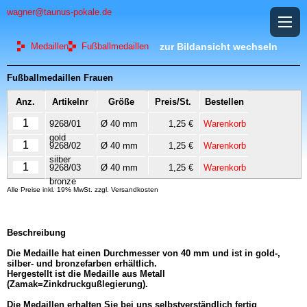
wagner@taunus-pokale.de
Medaillen
Fußballmedaillen
zur Bildansicht wechseln
Fußballmedaillen Frauen
Anz.
Artikelnr
Größe
Preis/St.
Bestellen
9268/01
Ø 40 mm
1,25 €
Warenkorb
gold
9268/02
Ø 40 mm
1,25 €
Warenkorb
silber
9268/03
Ø 40 mm
1,25 €
Warenkorb
bronze
Alle Preise inkl. 19% MwSt. zzgl. Versandkosten
Beschreibung
Die Medaille hat einen Durchmesser von 40 mm und ist in gold-,
silber- und bronzefarben erhältlich.
Hergestellt ist die Medaille aus Metall
(Zamak=Zinkdruckgußlegierung).
Die Medaillen erhalten Sie bei uns selbstverständlich fertig