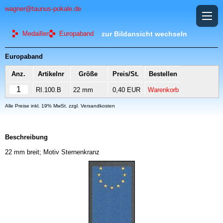
wagner@taunus-pokale.de
Medaillen
Europaband
zur Bildansicht wechseln
Europaband
Anz.
Artikelnr
Größe
Preis/St.
Bestellen
RI.100.B
22 mm
0,40 EUR
Warenkorb
Alle Preise inkl. 19% MwSt. zzgl. Versandkosten
Beschreibung
22 mm breit; Motiv Sternenkranz